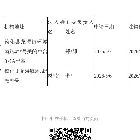
法人姓
主要负责人
机构地址
申请日期
注销
名
姓名
德化县龙浔镇环城
7
南路4**号美的**台
郑*锥
2026/5/7
2026/
8号A**室
7
德化县龙浔镇环城*
林*娇
李*
2026/5/6
2026/
*5**号
扫一扫在手机上查看当前页面