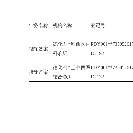
业务名称
机构名称
登记号
德化郑*锥西医内
PDY001**73505261
撤销备案
科诊所
D2192
德化合*堂中西医
PDY001**73505261
撤销备案
结合诊所
D2132