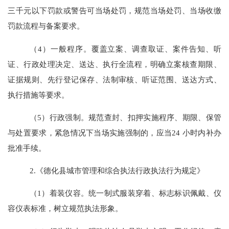
三千元以下罚款或警告可当场处罚，规范当场处罚、当场收缴
罚款流程与备案要求。
（
4
）
一
般程序
。
覆盖立案、调查取证、
案件
告知、听
证、
行政处理
决定、送达、执行全流程，明确立案核查期限、
证据规则、先行登记保存、法制审核、听证范围、送达方式、
执行措施等要求。
（
5
）行政强制
。
规范查封、扣押实施程序、期限、保管
与处置要求，紧急情况下当场实施强制的，
应当
24
小时内补办
批准手续。
2.
《德化县城市管理和综合执法行政执法行为规定》
（
1
）着装仪容
。
统一制式服装穿着、标志标识佩戴、仪
容仪表标准，树立规范执法形象。