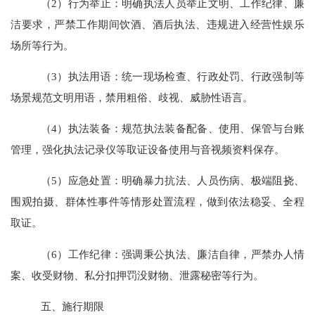
（
2
）
行为举止：明确执法人员举止文明、工作纪律、廉
洁要求，严禁工作期间饮酒、酒后执法、违规进入经营性娱乐
场所等行为。
（
3
）
执法用语：统一现场检查、行政处罚、行政强制等
场景规范文明用语，禁用粗俗、歧视、威胁性语言。
（
4
）
执法装备：规范执法装备配备、使用、保管与台账
管理，强化执法记录仪等取证设备使用与音视频资料保存。
（
5
）
应急处置：明确暴力抗法、人员伤病、极端阻挠、
围观拍摄、群体性事件等情形处置流程，做到依法稳妥、全程
取证。
（
6
）
工作纪律：强调秉公执法、廉洁自律，严禁办人情
案、收受财物、私分扣押罚没财物、泄露秘密等行为。
五、施行期限