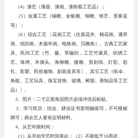
（4）漆艺（漆器、漆画、漆附着工艺品）；
（5）金属工艺（锡雕、金银雕、铜雕、铁艺、景泰蓝
等）；
（6）综合工艺 〔花画工艺（仿真花卉、棉花画、通草
画、纸织画、木版年画、电烙画、贝雕画）、古典工艺家
具、民间工艺（竹、藤、草编织，工艺竹家具、织绣工
艺、珠绣、木偶头、海柳雕、微雕、剪刻纸、灯彩、彩
扎、彩塑、民俗服饰、剧装道具等〕、其它工艺（纸伞、
角梳、工艺玩具、珠宝首饰、玻璃、树脂、香制品等工艺
品）〕。
2、照片：二寸正面免冠照片必须冲洗后粘贴。
3、学习简历：结业、肄业证书需明确填写，不可模棱
两可；师从艺人要有证明材料。
4、从艺年限时间：
（1）从开始学艺时间算起；（2）不能低于16周岁。